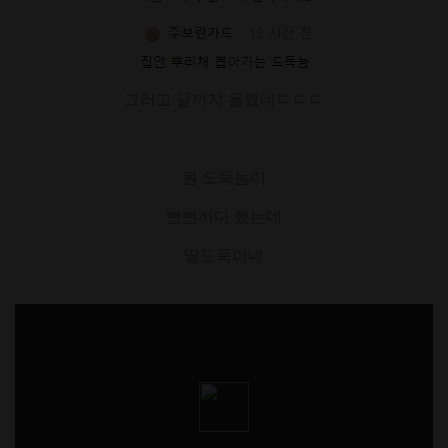
그러고 글까지 올렸네ㄷㄷㄷ
뭔 도둑놈이
뻔뻔하다 했는데
딸도둑이네