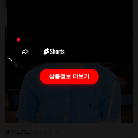
상품정보 더보기