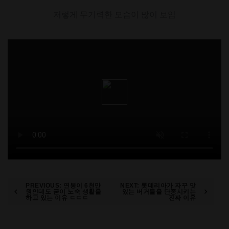
저렇게 무기력한 모습이 많이 보임
Post
PREVIOUS:
연봉이 6천만
NEXT:
롯데리아가 자꾸 맛
원인데도 굳이 노숙 생활을
있는 버거들을 단종시키는
하고 있는 이유 ㄷㄷㄷ
진짜 이유
navigation