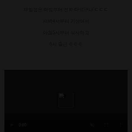
재벌집은 아침부터 진짜 다르구나 ㄷㄷㄷ
새벽4시부터 기상해서
아침5시부터 식사하고
6시 출근 ㄷㄷㄷ