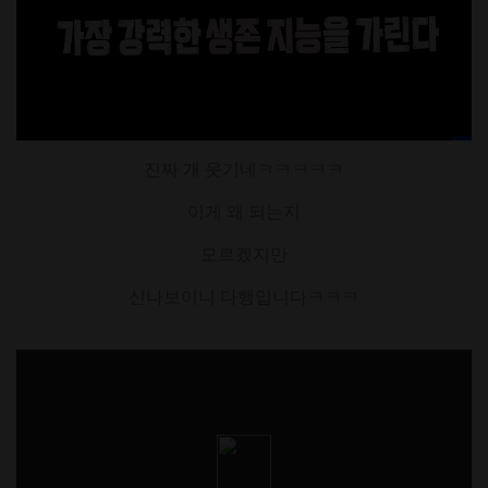
진짜 개 웃기네ㅋㅋㅋㅋㅋ
이게 왜 되는지
모르겠지만
신나보이니 다행입니다ㅋㅋㅋ